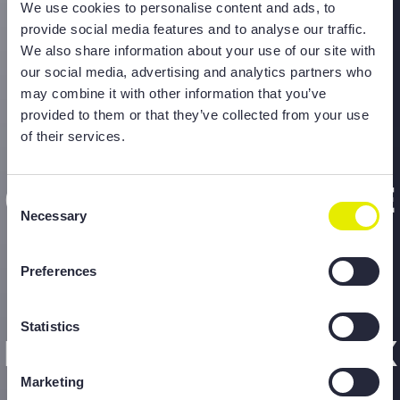
We use cookies to personalise content and ads, to
provide social media features and to analyse our traffic.
We also share information about your use of our site with
our social media, advertising and analytics partners who
may combine it with other information that you’ve
provided to them or that they’ve collected from your use
TECHNIPLUS
of their services.
RENCONTRE LE
CONSUL GÉNÉRAL DE
Consent
Necessary
Selection
MALTE POUR
DISCUTER DU
Preferences
RENFORCEMENT DES
Statistics
LIENS COMMERCIAUX
Marketing
ENTRE MALTE ET LE